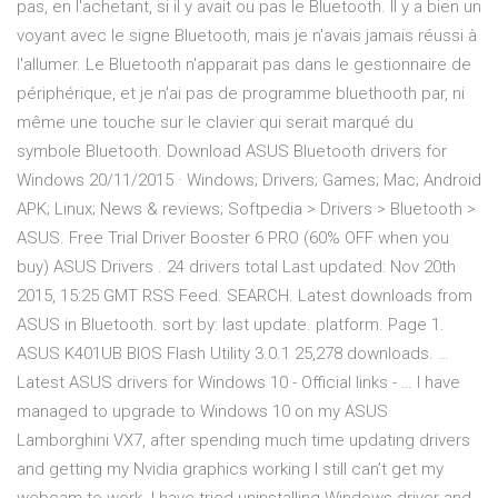
pas, en l'achetant, si il y avait ou pas le Bluetooth. Il y a bien un
voyant avec le signe Bluetooth, mais je n'avais jamais réussi à
l'allumer. Le Bluetooth n'apparait pas dans le gestionnaire de
périphérique, et je n'ai pas de programme bluethooth par, ni
même une touche sur le clavier qui serait marqué du
symbole Bluetooth. Download ASUS Bluetooth drivers for
Windows 20/11/2015 · Windows; Drivers; Games; Mac; Android
APK; Linux; News & reviews; Softpedia > Drivers > Bluetooth >
ASUS. Free Trial Driver Booster 6 PRO (60% OFF when you
buy) ASUS Drivers . 24 drivers total Last updated: Nov 20th
2015, 15:25 GMT RSS Feed. SEARCH. Latest downloads from
ASUS in Bluetooth. sort by: last update. platform. Page 1.
ASUS K401UB BIOS Flash Utility 3.0.1 25,278 downloads. …
Latest ASUS drivers for Windows 10 - Official links - … I have
managed to upgrade to Windows 10 on my ASUS
Lamborghini VX7, after spending much time updating drivers
and getting my Nvidia graphics working I still can’t get my