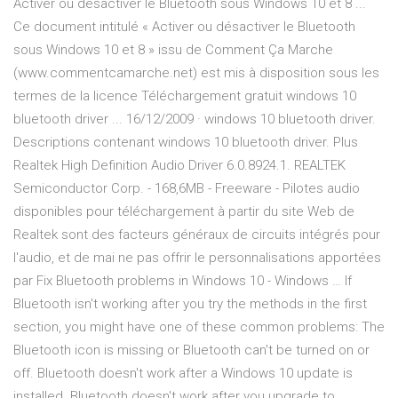
Activer ou désactiver le Bluetooth sous Windows 10 et 8 ...
Ce document intitulé « Activer ou désactiver le Bluetooth
sous Windows 10 et 8 » issu de Comment Ça Marche
(www.commentcamarche.net) est mis à disposition sous les
termes de la licence Téléchargement gratuit windows 10
bluetooth driver ... 16/12/2009 · windows 10 bluetooth driver.
Descriptions contenant windows 10 bluetooth driver. Plus
Realtek High Definition Audio Driver 6.0.8924.1. REALTEK
Semiconductor Corp. - 168,6MB - Freeware - Pilotes audio
disponibles pour téléchargement à partir du site Web de
Realtek sont des facteurs généraux de circuits intégrés pour
l'audio, et de mai ne pas offrir le personnalisations apportées
par Fix Bluetooth problems in Windows 10 - Windows … If
Bluetooth isn't working after you try the methods in the first
section, you might have one of these common problems: The
Bluetooth icon is missing or Bluetooth can't be turned on or
off. Bluetooth doesn't work after a Windows 10 update is
installed. Bluetooth doesn't work after you upgrade to