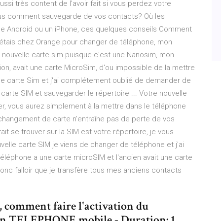
ssi très content de l’avoir fait si vous perdez votre
vous comment sauvegarde de vos contacts? Où les
ble Android ou un iPhone, ces quelques conseils Comment
étais chez Orange pour changer de téléphone, mon
 nouvelle carte sim puisque c'est une Nanosim, mon
n, avait une carte MicroSim, d'ou impossible de la mettre
lle carte Sim et j'ai complétement oublié de demander de
arte SIM et sauvegarder le répertoire ... Votre nouvelle
er, vous aurez simplement à la mettre dans le téléphone
 changement de carte n'entraîne pas de perte de vos
t se trouver sur la SIM est votre répertoire, je vous
velle carte SIM je viens de changer de téléphone et j'ai
téléphone a une carte microSIM et l'ancien avait une carte
donc falloir que je transfère tous mes anciens contacts
 comment faire l'activation du
on TELEPHONE mobile - Duration: 1