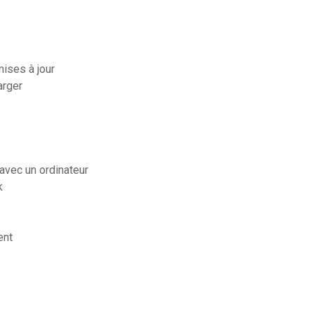
ises à jour
arger
avec un ordinateur
k
ent