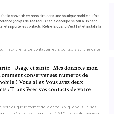
 fait là convertir en nano sim dans une boutique mobile ou fait
érence (doigts de fée requis car la découpe se fait à un nano
 et importe les contacts. Retire là quand s'est fait et installe la
suffit aux clients de contacter leurs contacts sur une carte
on
curité · Usage et santé · Mes données mon
e Comment conserver ses numéros de
obile ? Vous allez Vous avez deux
cts : Transférer vos contacts de votre
 vérifiez que le format de la carte SIM que vous utilisez
mpatible (fichier de compatibilité SIM) avec votre nouveau