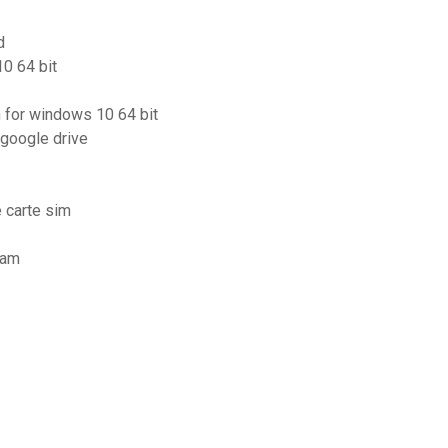
d
10 64 bit
n for windows 10 64 bit
google drive
 carte sim
ram