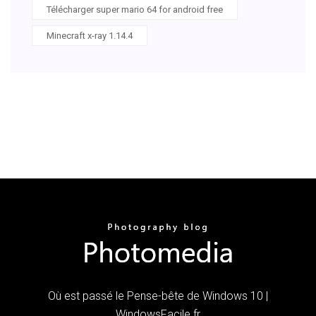
Télécharger super mario 64 for android free
Minecraft x-ray 1.14.4
Où est passé le Pense-bête de Windows 10 |
WindowsFacile.fr